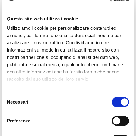
bifamiliari, a schiera e case indipendenti nelle zone più
prestigiose del capoluogo friulano. Soluzioni con
Questo sito web utilizza i cookie
giardino, terrazzi panoramici e ampie metrature per
Utilizziamo i cookie per personalizzare contenuti ed
chi desidera spazio, privacy e qualità abitativa
annunci, per fornire funzionalità dei social media e per
superiore. La nostra offerta di vendita case Trieste
analizzare il nostro traffico. Condividiamo inoltre
comprende diverse soluzioni tra cui: ville e case
informazioni sul modo in cui utilizza il nostro sito con i
indipendenti con giardino privato, perfette per
nostri partner che si occupano di analisi dei dati web,
pubblicità e social media, i quali potrebbero combinarle
massima privacy e indipendenza; ville bifamiliari o
con altre informazioni che ha fornito loro o che hanno
villette a schiera con ingressi indipendenti; casali da
raccolto dal suo utilizzo dei loro servizi.
ristrutturare o già restaurati, immersi nel verde. Le case
in vendita a Trieste si trovano nelle località più ambite:
Selezione
Trieste Centro, Barcola e Costiera, Roiano e Gretta,
Necessari
del
Opicina e Altura, Prosecco e San Dorligo, Grignano,
consenso
Contovello, Borgo S.Sergio, San Luigi e San Giacomo,
Preferenze
San Giovanni e zona università. Affidati alla nostra
esperienza nel settore delle proprietà di pregio per