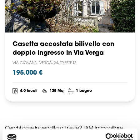
Casetta accostata bilivello con
doppio ingresso in Via Verga
VIA GIOVANNI VERGA, 24, TRIESTE TS
195.000 €
4.0 locali
135 Mq
1 bagno
Cerchi case in vendita a Trieste? TAM Immobiliare
propone una selezione esclusiva di ville singole,