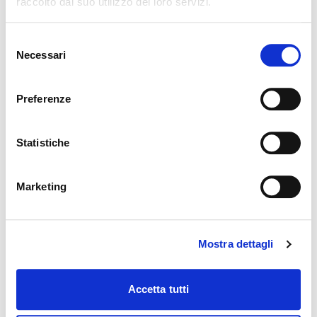
raccolto dal suo utilizzo dei loro servizi.
Selezione
Necessari
del
consenso
Preferenze
Planimetria
Statistiche
Marketing
Mostra dettagli
Accetta tutti