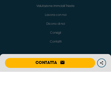
Valutazione immobili Trieste
Lavora con noi
Dicono di noi
Consigli
Contatti
CONTATTA
Social network
Richiedi informazioni
© 2011-2024 TAM immobiliare srl | Tutti i diritti riservati | via Palestrina 5, Trieste