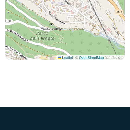
Leaflet
|
©
OpenStreetMap
contributors