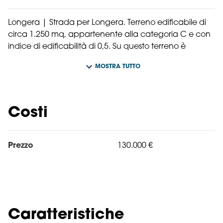
Longera | Strada per Longera. Terreno edificabile di
circa 1.250 mq, appartenente alla categoria C e con
indice di edificabilità di 0,5. Su questo terreno è
possibile costruire un edificio di indicativamente 200
MOSTRA TUTTO
mq, distribuibili su due livelli, con un'altezza massima di
6 metri. Adatto a destinazioni d'uso quali residenziale,
servizi, commerciale al dettaglio e attività connesse
all'agricoltura.
Costi
Prezzo
130.000 €
Caratteristiche