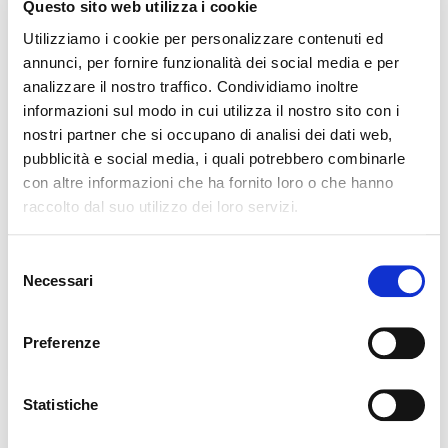
Questo sito web utilizza i cookie
Utilizziamo i cookie per personalizzare contenuti ed
annunci, per fornire funzionalità dei social media e per
analizzare il nostro traffico. Condividiamo inoltre
informazioni sul modo in cui utilizza il nostro sito con i
nostri partner che si occupano di analisi dei dati web,
pubblicità e social media, i quali potrebbero combinarle
con altre informazioni che ha fornito loro o che hanno
Locale commerciale in affitto in
raccolto dal suo utilizzo dei loro servizi.
Borgo Teresiano
Selezione
VIA FILZI, 9, TRIESTE TS
Necessari
del
800 €
consenso
Preferenze
1.0 locali
37 Mq
1 bagno
Statistiche