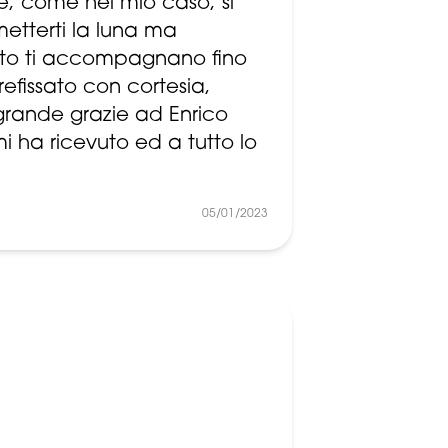
, come nel mio caso, si
metterti la luna ma
cato ti accompagnano fino
refissato con cortesia,
n grande grazie ad Enrico
 ha ricevuto ed a tutto lo
05/01/2023