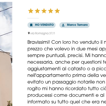
HO VENDUTO
Marco Tamaro
via Romagna 37/1
Bravissimi! Con loro ho venduto i
prezzo che volevo in due mesi app
sempre puntuali, precisi. Mi hanno 
necessaria, anche per questioni te
aggiustamenti al catasto o a picco
nell'appartamento prima della v
evitato un passaggio notarile non
rogito mi hanno ricordato tutto c
producessi come documenti e al 
informato su tutto quel che era n