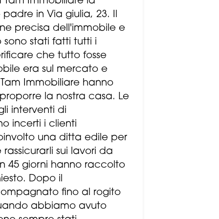
 Tam Immobiliare la
adre in Via giulia, 23. Il
ne precisa dell'immobile e
ono stati fatti tutti i
erificare che tutto fosse
mobile era sul mercato e
la Tam Immobiliare hanno
r proporre la nostra casa. Le
i interventi di
 incerti i clienti
oinvolto una ditta edile per
rassicurarli sui lavori da
 un 45 giorni hanno raccolto
hiesto. Dopo il
ompagnato fino al rogito
 quando abbiamo avuto