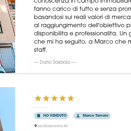
conoscenza in campo immobiliare
fanno carico di tutto e senza pro
basandosi sui reali valori di mer
al raggiungimento dell'obiettivo p
disponibilita e professionalita. U
che mi ha seguito, a Marco che mi
staff.
— Dario Saksida —
HO VENDUTO
Marco Tamaro
via Madonnina 44