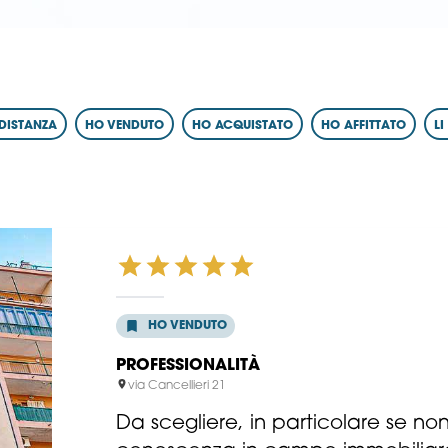
DISTANZA
HO VENDUTO
HO ACQUISTATO
HO AFFITTATO
L
HO VENDUTO
PROFESSIONALITÀ
via Cancellieri 21
Da scegliere, in particolare se non