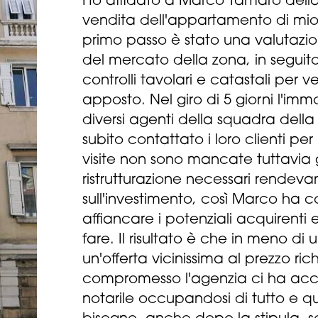
Ho affidato a Marco Tamaro della
vendita dell'appartamento di mio p
primo passo è stato una valutazio
del mercato della zona, in seguito s
controlli tavolari e catastali per v
apposto. Nel giro di 5 giorni l'im
diversi agenti della squadra del
subito contattato i loro clienti pe
visite non sono mancate tuttavia gl
ristrutturazione necessari rendevano
sull'investimento, così Marco ha c
affiancare i potenziali acquirenti e 
fare. Il risultato è che in meno di
un'offerta vicinissima al prezzo ric
compromesso l'agenzia ci ha acc
notarile occupandosi di tutto e